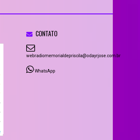
CONTATO
webradiomemorialdepriscila@odayrjose.com.br
WhatsApp