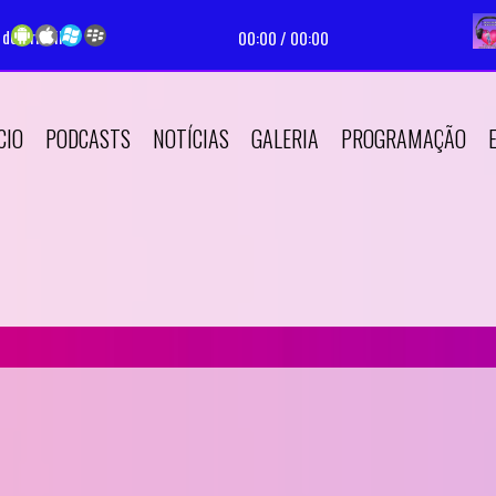
de Priscila
Tocando agora:
|
Apresentador:
Web Radio M
00:00
/
00:00
CIO
PODCASTS
NOTÍCIAS
GALERIA
PROGRAMAÇÃO