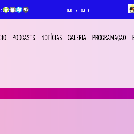
de Priscila
gora:
|
Apresentador:
Web Rádio Memorial de Priscila |
Programa:
Em Mem
00:00
/
00:00
CIO
PODCASTS
NOTÍCIAS
GALERIA
PROGRAMAÇÃO