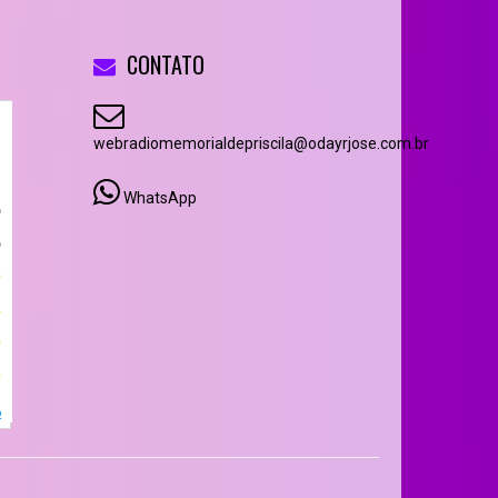
CONTATO
webradiomemorialdepriscila@odayrjose.com.br
WhatsApp