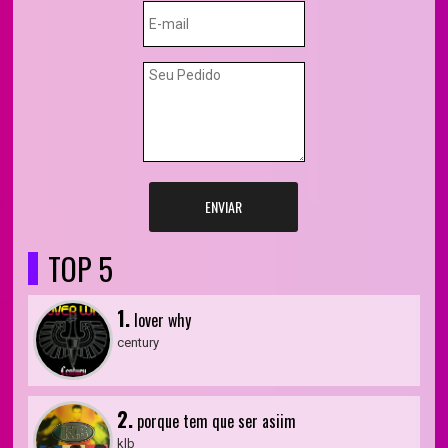
ENVIAR
TOP 5
1.
lover why
century
2.
porque tem que ser asiim
klb